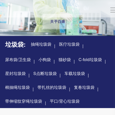
垃圾袋:
抽绳垃圾袋
医疗垃圾袋
尿布袋/卫生袋
小狗袋
猫砂袋
C-fold垃圾袋
星封垃圾袋
S点断垃圾袋
车载垃圾袋
棉抽绳垃圾袋
带扎丝的垃圾袋
复卷垃圾袋
带伸缩纹穿绳垃圾袋
平口/背心垃圾袋